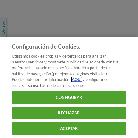
Únete a nosotros
Los más populares
Conoce OCU
Configuración de Cookies.
Más Información
Utilizamos cookies propias y de terceros para analizar
nuestros servicios y mostrarte publicidad relacionada con tus
© 2026 OCU
preferencias basado en un perfil elaborado a partir de tus
Condiciones generales de contratación de OCU
hábitos de navegación (por ejemplo, páginas visitadas).
Política de privacidad
Puedes obtener más información
AQUÍ
y configurar o
rechazar su uso haciendo clic en Opciones.
Uso del nombre y de los signos de OCU
Aviso Legal
Política de cookies
CONFIGURAR
RECHAZAR
ACEPTAR