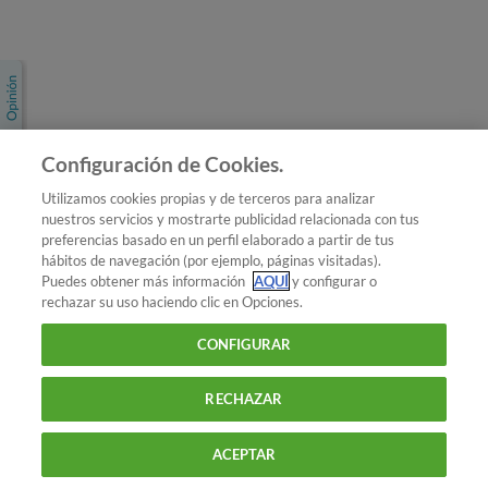
Únete a nosotros
Los más populares
Conoce OCU
Configuración de Cookies.
Más Información
Utilizamos cookies propias y de terceros para analizar
nuestros servicios y mostrarte publicidad relacionada con tus
© 2026 OCU
preferencias basado en un perfil elaborado a partir de tus
Condiciones generales de contratación de OCU
hábitos de navegación (por ejemplo, páginas visitadas).
Política de privacidad
Puedes obtener más información
AQUÍ
y configurar o
rechazar su uso haciendo clic en Opciones.
Uso del nombre y de los signos de OCU
Aviso Legal
Política de cookies
CONFIGURAR
RECHAZAR
ACEPTAR