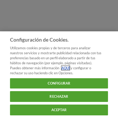
Únete a nosotros
Los más populares
Conoce OCU
Configuración de Cookies.
Más Información
Utilizamos cookies propias y de terceros para analizar
nuestros servicios y mostrarte publicidad relacionada con tus
© 2026 OCU
preferencias basado en un perfil elaborado a partir de tus
Condiciones generales de contratación de OCU
hábitos de navegación (por ejemplo, páginas visitadas).
Política de privacidad
Puedes obtener más información
AQUÍ
y configurar o
rechazar su uso haciendo clic en Opciones.
Uso del nombre y de los signos de OCU
Aviso Legal
Política de cookies
CONFIGURAR
RECHAZAR
ACEPTAR