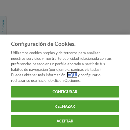
Únete a nosotros
Los más populares
Conoce OCU
Configuración de Cookies.
Más Información
Utilizamos cookies propias y de terceros para analizar
nuestros servicios y mostrarte publicidad relacionada con tus
© 2026 OCU
preferencias basado en un perfil elaborado a partir de tus
Condiciones generales de contratación de OCU
hábitos de navegación (por ejemplo, páginas visitadas).
Política de privacidad
Puedes obtener más información
AQUÍ
y configurar o
rechazar su uso haciendo clic en Opciones.
Uso del nombre y de los signos de OCU
Aviso Legal
Política de cookies
CONFIGURAR
RECHAZAR
ACEPTAR