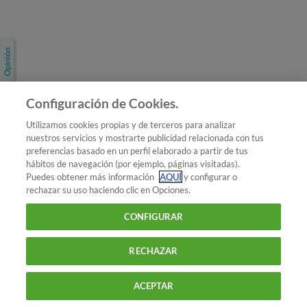
Únete a nosotros
Los más populares
Conoce OCU
Configuración de Cookies.
Más Información
Utilizamos cookies propias y de terceros para analizar
nuestros servicios y mostrarte publicidad relacionada con tus
© 2026 OCU
preferencias basado en un perfil elaborado a partir de tus
Condiciones generales de contratación de OCU
hábitos de navegación (por ejemplo, páginas visitadas).
Política de privacidad
Puedes obtener más información
AQUÍ
y configurar o
rechazar su uso haciendo clic en Opciones.
Uso del nombre y de los signos de OCU
Aviso Legal
Política de cookies
CONFIGURAR
RECHAZAR
ACEPTAR