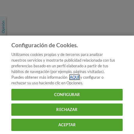
Únete a nosotros
Los más populares
Conoce OCU
Configuración de Cookies.
Más Información
Utilizamos cookies propias y de terceros para analizar
nuestros servicios y mostrarte publicidad relacionada con tus
© 2026 OCU
preferencias basado en un perfil elaborado a partir de tus
Condiciones generales de contratación de OCU
hábitos de navegación (por ejemplo, páginas visitadas).
Política de privacidad
Puedes obtener más información
AQUÍ
y configurar o
rechazar su uso haciendo clic en Opciones.
Uso del nombre y de los signos de OCU
Aviso Legal
Política de cookies
CONFIGURAR
RECHAZAR
ACEPTAR