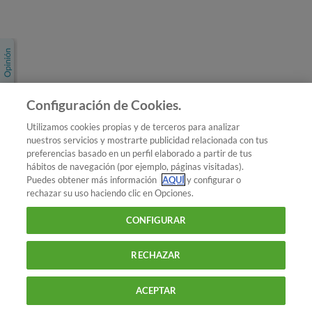
Únete a nosotros
Los más populares
Conoce OCU
Configuración de Cookies.
Más Información
Utilizamos cookies propias y de terceros para analizar
nuestros servicios y mostrarte publicidad relacionada con tus
© 2026 OCU
preferencias basado en un perfil elaborado a partir de tus
Condiciones generales de contratación de OCU
hábitos de navegación (por ejemplo, páginas visitadas).
Política de privacidad
Puedes obtener más información
AQUÍ
y configurar o
rechazar su uso haciendo clic en Opciones.
Uso del nombre y de los signos de OCU
Aviso Legal
Política de cookies
CONFIGURAR
RECHAZAR
ACEPTAR