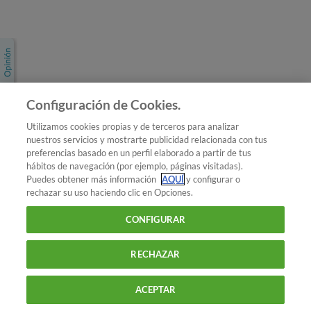
Únete a nosotros
Los más populares
Conoce OCU
Configuración de Cookies.
Más Información
Utilizamos cookies propias y de terceros para analizar
nuestros servicios y mostrarte publicidad relacionada con tus
© 2026 OCU
preferencias basado en un perfil elaborado a partir de tus
Condiciones generales de contratación de OCU
hábitos de navegación (por ejemplo, páginas visitadas).
Política de privacidad
Puedes obtener más información
AQUÍ
y configurar o
rechazar su uso haciendo clic en Opciones.
Uso del nombre y de los signos de OCU
Aviso Legal
Política de cookies
CONFIGURAR
RECHAZAR
ACEPTAR