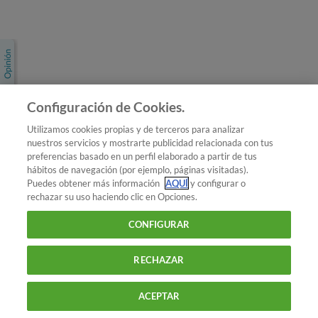
Únete a nosotros
Los más populares
Conoce OCU
Configuración de Cookies.
Más Información
Utilizamos cookies propias y de terceros para analizar
nuestros servicios y mostrarte publicidad relacionada con tus
© 2026 OCU
preferencias basado en un perfil elaborado a partir de tus
Condiciones generales de contratación de OCU
hábitos de navegación (por ejemplo, páginas visitadas).
Política de privacidad
Puedes obtener más información
AQUÍ
y configurar o
rechazar su uso haciendo clic en Opciones.
Uso del nombre y de los signos de OCU
Aviso Legal
Política de cookies
CONFIGURAR
RECHAZAR
ACEPTAR