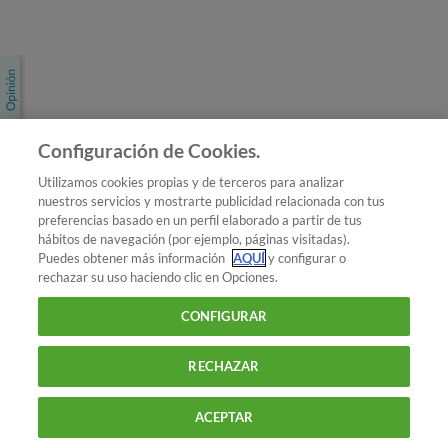
Únete a nosotros
Los más populares
Conoce OCU
Configuración de Cookies.
Más Información
Utilizamos cookies propias y de terceros para analizar
nuestros servicios y mostrarte publicidad relacionada con tus
© 2026 OCU
preferencias basado en un perfil elaborado a partir de tus
Condiciones generales de contratación de OCU
hábitos de navegación (por ejemplo, páginas visitadas).
Política de privacidad
Puedes obtener más información
AQUÍ
y configurar o
rechazar su uso haciendo clic en Opciones.
Uso del nombre y de los signos de OCU
Aviso Legal
Política de cookies
CONFIGURAR
RECHAZAR
ACEPTAR