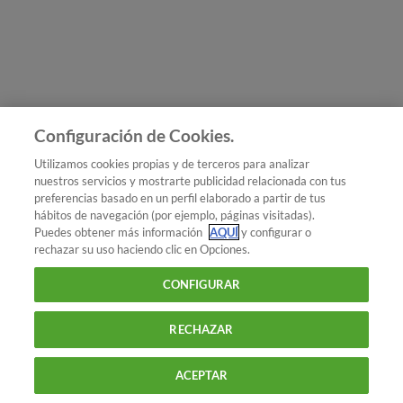
Únete a nosotros
Los más populares
Conoce OCU
Configuración de Cookies.
Más Información
Utilizamos cookies propias y de terceros para analizar
nuestros servicios y mostrarte publicidad relacionada con tus
© 2026 OCU
preferencias basado en un perfil elaborado a partir de tus
Condiciones generales de contratación de OCU
hábitos de navegación (por ejemplo, páginas visitadas).
Política de privacidad
Puedes obtener más información
AQUÍ
y configurar o
rechazar su uso haciendo clic en Opciones.
Uso del nombre y de los signos de OCU
Aviso Legal
Política de cookies
CONFIGURAR
RECHAZAR
ACEPTAR