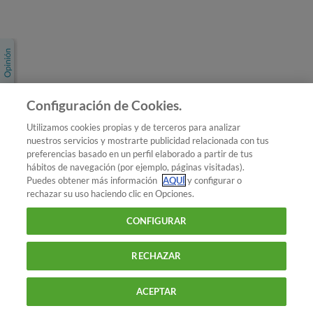
Únete a nosotros
Los más populares
Conoce OCU
Configuración de Cookies.
Más Información
Utilizamos cookies propias y de terceros para analizar
nuestros servicios y mostrarte publicidad relacionada con tus
© 2026 OCU
preferencias basado en un perfil elaborado a partir de tus
Condiciones generales de contratación de OCU
hábitos de navegación (por ejemplo, páginas visitadas).
Política de privacidad
Puedes obtener más información
AQUÍ
y configurar o
rechazar su uso haciendo clic en Opciones.
Uso del nombre y de los signos de OCU
Aviso Legal
Política de cookies
CONFIGURAR
RECHAZAR
ACEPTAR