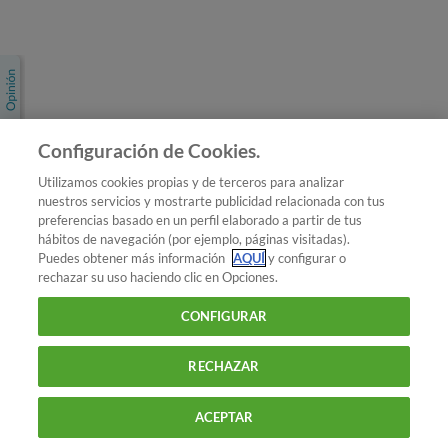
Únete a nosotros
Los más populares
Conoce OCU
Configuración de Cookies.
Más Información
Utilizamos cookies propias y de terceros para analizar
nuestros servicios y mostrarte publicidad relacionada con tus
© 2026 OCU
preferencias basado en un perfil elaborado a partir de tus
Condiciones generales de contratación de OCU
hábitos de navegación (por ejemplo, páginas visitadas).
Política de privacidad
Puedes obtener más información
AQUÍ
y configurar o
rechazar su uso haciendo clic en Opciones.
Uso del nombre y de los signos de OCU
Aviso Legal
Política de cookies
CONFIGURAR
RECHAZAR
ACEPTAR