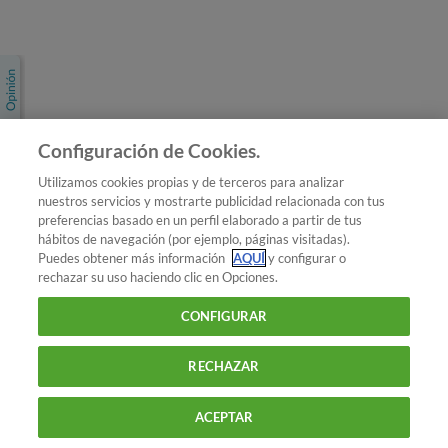
Únete a nosotros
Los más populares
Conoce OCU
Configuración de Cookies.
Más Información
Utilizamos cookies propias y de terceros para analizar
nuestros servicios y mostrarte publicidad relacionada con tus
© 2026 OCU
preferencias basado en un perfil elaborado a partir de tus
Condiciones generales de contratación de OCU
hábitos de navegación (por ejemplo, páginas visitadas).
Política de privacidad
Puedes obtener más información
AQUÍ
y configurar o
rechazar su uso haciendo clic en Opciones.
Uso del nombre y de los signos de OCU
Aviso Legal
Política de cookies
CONFIGURAR
RECHAZAR
ACEPTAR