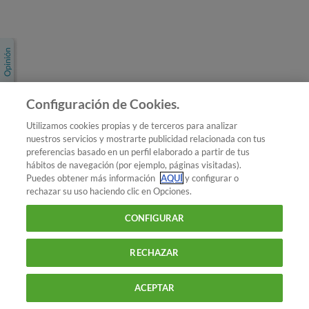
Únete a nosotros
Los más populares
Conoce OCU
Configuración de Cookies.
Más Información
Utilizamos cookies propias y de terceros para analizar
nuestros servicios y mostrarte publicidad relacionada con tus
© 2026 OCU
preferencias basado en un perfil elaborado a partir de tus
Condiciones generales de contratación de OCU
hábitos de navegación (por ejemplo, páginas visitadas).
Política de privacidad
Puedes obtener más información
AQUÍ
y configurar o
rechazar su uso haciendo clic en Opciones.
Uso del nombre y de los signos de OCU
Aviso Legal
Política de cookies
CONFIGURAR
RECHAZAR
ACEPTAR