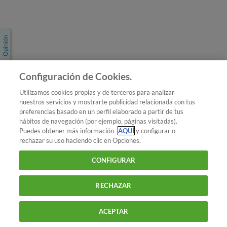
Únete a nosotros
Los más populares
Conoce OCU
Configuración de Cookies.
Más Información
Utilizamos cookies propias y de terceros para analizar
nuestros servicios y mostrarte publicidad relacionada con tus
© 2026 OCU
preferencias basado en un perfil elaborado a partir de tus
Condiciones generales de contratación de OCU
hábitos de navegación (por ejemplo, páginas visitadas).
Política de privacidad
Puedes obtener más información
AQUÍ
y configurar o
rechazar su uso haciendo clic en Opciones.
Uso del nombre y de los signos de OCU
Aviso Legal
Política de cookies
CONFIGURAR
RECHAZAR
ACEPTAR