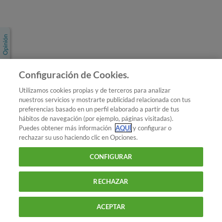
Únete a nosotros
Los más populares
Conoce OCU
Configuración de Cookies.
Más Información
Utilizamos cookies propias y de terceros para analizar
nuestros servicios y mostrarte publicidad relacionada con tus
© 2026 OCU
preferencias basado en un perfil elaborado a partir de tus
Condiciones generales de contratación de OCU
hábitos de navegación (por ejemplo, páginas visitadas).
Política de privacidad
Puedes obtener más información
AQUÍ
y configurar o
rechazar su uso haciendo clic en Opciones.
Uso del nombre y de los signos de OCU
Aviso Legal
Política de cookies
CONFIGURAR
RECHAZAR
ACEPTAR