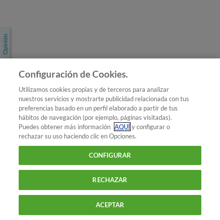
Únete a nosotros
Los más populares
Conoce OCU
Configuración de Cookies.
Más Información
Utilizamos cookies propias y de terceros para analizar
nuestros servicios y mostrarte publicidad relacionada con tus
© 2026 OCU
preferencias basado en un perfil elaborado a partir de tus
Condiciones generales de contratación de OCU
hábitos de navegación (por ejemplo, páginas visitadas).
Política de privacidad
Puedes obtener más información
AQUÍ
y configurar o
rechazar su uso haciendo clic en Opciones.
Uso del nombre y de los signos de OCU
Aviso Legal
Política de cookies
CONFIGURAR
RECHAZAR
ACEPTAR