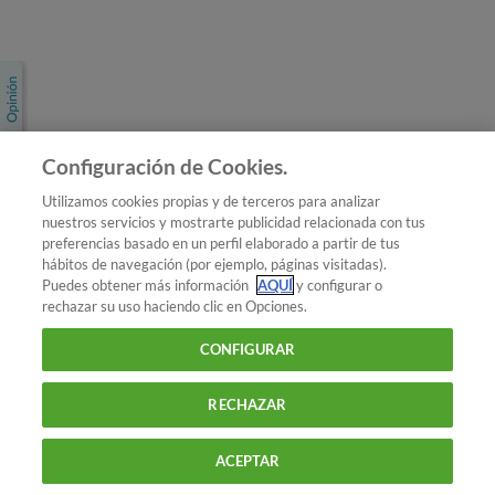
Únete a nosotros
Los más populares
Conoce OCU
Configuración de Cookies.
Más Información
Utilizamos cookies propias y de terceros para analizar
nuestros servicios y mostrarte publicidad relacionada con tus
© 2026 OCU
preferencias basado en un perfil elaborado a partir de tus
Condiciones generales de contratación de OCU
hábitos de navegación (por ejemplo, páginas visitadas).
Política de privacidad
Puedes obtener más información
AQUÍ
y configurar o
rechazar su uso haciendo clic en Opciones.
Uso del nombre y de los signos de OCU
Aviso Legal
Política de cookies
CONFIGURAR
RECHAZAR
ACEPTAR