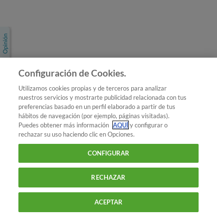
Únete a nosotros
Los más populares
Conoce OCU
Configuración de Cookies.
Más Información
Utilizamos cookies propias y de terceros para analizar
nuestros servicios y mostrarte publicidad relacionada con tus
© 2026 OCU
preferencias basado en un perfil elaborado a partir de tus
Condiciones generales de contratación de OCU
hábitos de navegación (por ejemplo, páginas visitadas).
Política de privacidad
Puedes obtener más información
AQUÍ
y configurar o
rechazar su uso haciendo clic en Opciones.
Uso del nombre y de los signos de OCU
Aviso Legal
Política de cookies
CONFIGURAR
RECHAZAR
ACEPTAR