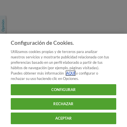
Únete a nosotros
Los más populares
Conoce OCU
Configuración de Cookies.
Más Información
Utilizamos cookies propias y de terceros para analizar
nuestros servicios y mostrarte publicidad relacionada con tus
© 2026 OCU
preferencias basado en un perfil elaborado a partir de tus
Condiciones generales de contratación de OCU
hábitos de navegación (por ejemplo, páginas visitadas).
Política de privacidad
Puedes obtener más información
AQUÍ
y configurar o
rechazar su uso haciendo clic en Opciones.
Uso del nombre y de los signos de OCU
Aviso Legal
Política de cookies
CONFIGURAR
RECHAZAR
ACEPTAR