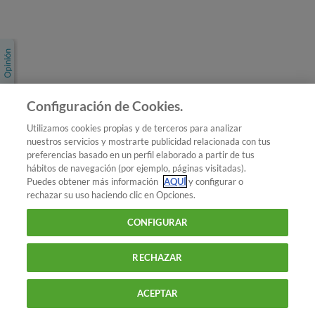
Únete a nosotros
Los más populares
Conoce OCU
Configuración de Cookies.
Más Información
Utilizamos cookies propias y de terceros para analizar
nuestros servicios y mostrarte publicidad relacionada con tus
© 2026 OCU
preferencias basado en un perfil elaborado a partir de tus
Condiciones generales de contratación de OCU
hábitos de navegación (por ejemplo, páginas visitadas).
Política de privacidad
Puedes obtener más información
AQUÍ
y configurar o
rechazar su uso haciendo clic en Opciones.
Uso del nombre y de los signos de OCU
Aviso Legal
Política de cookies
CONFIGURAR
RECHAZAR
ACEPTAR