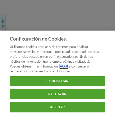
Únete a nosotros
Los más populares
Conoce OCU
Configuración de Cookies.
Más Información
Utilizamos cookies propias y de terceros para analizar
nuestros servicios y mostrarte publicidad relacionada con tus
© 2026 OCU
preferencias basado en un perfil elaborado a partir de tus
Condiciones generales de contratación de OCU
hábitos de navegación (por ejemplo, páginas visitadas).
Política de privacidad
Puedes obtener más información
AQUÍ
y configurar o
rechazar su uso haciendo clic en Opciones.
Uso del nombre y de los signos de OCU
Aviso Legal
Política de cookies
CONFIGURAR
RECHAZAR
ACEPTAR