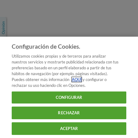
Únete a nosotros
Los más populares
Conoce OCU
Configuración de Cookies.
Más Información
Utilizamos cookies propias y de terceros para analizar
nuestros servicios y mostrarte publicidad relacionada con tus
© 2026 OCU
preferencias basado en un perfil elaborado a partir de tus
Condiciones generales de contratación de OCU
hábitos de navegación (por ejemplo, páginas visitadas).
Política de privacidad
Puedes obtener más información
AQUÍ
y configurar o
rechazar su uso haciendo clic en Opciones.
Uso del nombre y de los signos de OCU
Aviso Legal
Política de cookies
CONFIGURAR
RECHAZAR
ACEPTAR