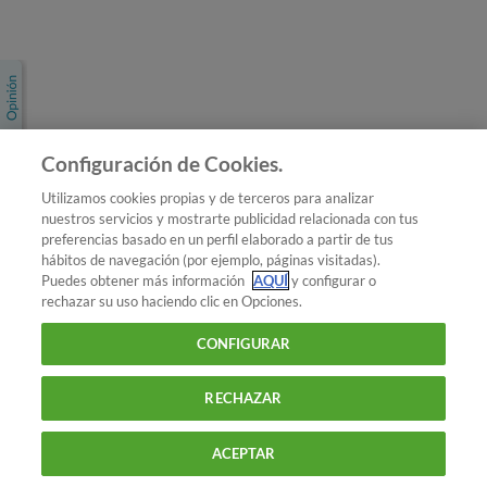
Únete a nosotros
Los más populares
Conoce OCU
Configuración de Cookies.
Más Información
Utilizamos cookies propias y de terceros para analizar
nuestros servicios y mostrarte publicidad relacionada con tus
© 2026 OCU
preferencias basado en un perfil elaborado a partir de tus
Condiciones generales de contratación de OCU
hábitos de navegación (por ejemplo, páginas visitadas).
Política de privacidad
Puedes obtener más información
AQUÍ
y configurar o
rechazar su uso haciendo clic en Opciones.
Uso del nombre y de los signos de OCU
Aviso Legal
Política de cookies
CONFIGURAR
RECHAZAR
ACEPTAR