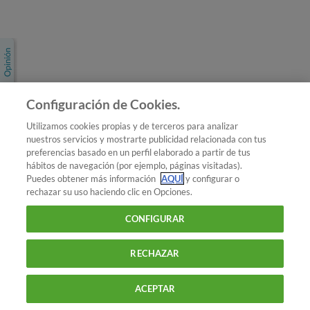
Únete a nosotros
Los más populares
Conoce OCU
Configuración de Cookies.
Más Información
Utilizamos cookies propias y de terceros para analizar
nuestros servicios y mostrarte publicidad relacionada con tus
© 2026 OCU
preferencias basado en un perfil elaborado a partir de tus
Condiciones generales de contratación de OCU
hábitos de navegación (por ejemplo, páginas visitadas).
Política de privacidad
Puedes obtener más información
AQUÍ
y configurar o
rechazar su uso haciendo clic en Opciones.
Uso del nombre y de los signos de OCU
Aviso Legal
Política de cookies
CONFIGURAR
RECHAZAR
ACEPTAR