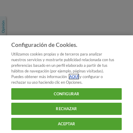
Únete a nosotros
Los más populares
Conoce OCU
Configuración de Cookies.
Más Información
Utilizamos cookies propias y de terceros para analizar
nuestros servicios y mostrarte publicidad relacionada con tus
© 2026 OCU
preferencias basado en un perfil elaborado a partir de tus
Condiciones generales de contratación de OCU
hábitos de navegación (por ejemplo, páginas visitadas).
Política de privacidad
Puedes obtener más información
AQUÍ
y configurar o
rechazar su uso haciendo clic en Opciones.
Uso del nombre y de los signos de OCU
Aviso Legal
Política de cookies
CONFIGURAR
RECHAZAR
ACEPTAR