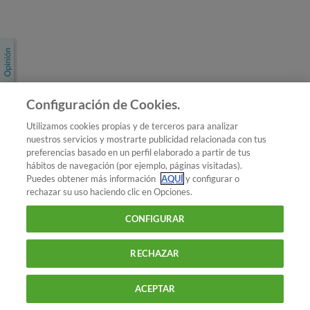
Únete a nosotros
Los más populares
Conoce OCU
Configuración de Cookies.
Más Información
Utilizamos cookies propias y de terceros para analizar
nuestros servicios y mostrarte publicidad relacionada con tus
© 2026 OCU
preferencias basado en un perfil elaborado a partir de tus
Condiciones generales de contratación de OCU
hábitos de navegación (por ejemplo, páginas visitadas).
Política de privacidad
Puedes obtener más información
AQUÍ
y configurar o
rechazar su uso haciendo clic en Opciones.
Uso del nombre y de los signos de OCU
Aviso Legal
Política de cookies
CONFIGURAR
RECHAZAR
ACEPTAR