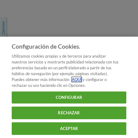
Únete a nosotros
Los más populares
Conoce OCU
Configuración de Cookies.
Más Información
Utilizamos cookies propias y de terceros para analizar
nuestros servicios y mostrarte publicidad relacionada con tus
© 2026 OCU
preferencias basado en un perfil elaborado a partir de tus
Condiciones generales de contratación de OCU
hábitos de navegación (por ejemplo, páginas visitadas).
Política de privacidad
Puedes obtener más información
AQUÍ
y configurar o
rechazar su uso haciendo clic en Opciones.
Uso del nombre y de los signos de OCU
Aviso Legal
Política de cookies
CONFIGURAR
RECHAZAR
ACEPTAR