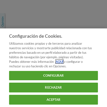
Únete a nosotros
Los más populares
Conoce OCU
Configuración de Cookies.
Más Información
Utilizamos cookies propias y de terceros para analizar
nuestros servicios y mostrarte publicidad relacionada con tus
© 2026 OCU
preferencias basado en un perfil elaborado a partir de tus
Condiciones generales de contratación de OCU
hábitos de navegación (por ejemplo, páginas visitadas).
Política de privacidad
Puedes obtener más información
AQUÍ
y configurar o
rechazar su uso haciendo clic en Opciones.
Uso del nombre y de los signos de OCU
Aviso Legal
Política de cookies
CONFIGURAR
RECHAZAR
ACEPTAR