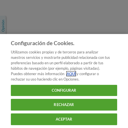
Únete a nosotros
Los más populares
Conoce OCU
Configuración de Cookies.
Más Información
Utilizamos cookies propias y de terceros para analizar
nuestros servicios y mostrarte publicidad relacionada con tus
© 2026 OCU
preferencias basado en un perfil elaborado a partir de tus
Condiciones generales de contratación de OCU
hábitos de navegación (por ejemplo, páginas visitadas).
Política de privacidad
Puedes obtener más información
AQUÍ
y configurar o
rechazar su uso haciendo clic en Opciones.
Uso del nombre y de los signos de OCU
Aviso Legal
Política de cookies
CONFIGURAR
RECHAZAR
ACEPTAR