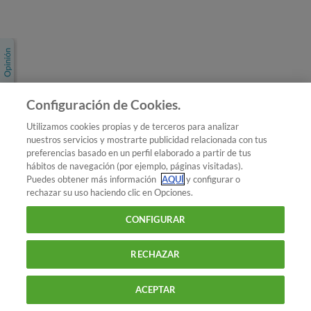
Únete a nosotros
Los más populares
Conoce OCU
Configuración de Cookies.
Más Información
Utilizamos cookies propias y de terceros para analizar
nuestros servicios y mostrarte publicidad relacionada con tus
© 2026 OCU
preferencias basado en un perfil elaborado a partir de tus
Condiciones generales de contratación de OCU
hábitos de navegación (por ejemplo, páginas visitadas).
Política de privacidad
Puedes obtener más información
AQUÍ
y configurar o
rechazar su uso haciendo clic en Opciones.
Uso del nombre y de los signos de OCU
Aviso Legal
Política de cookies
CONFIGURAR
RECHAZAR
ACEPTAR