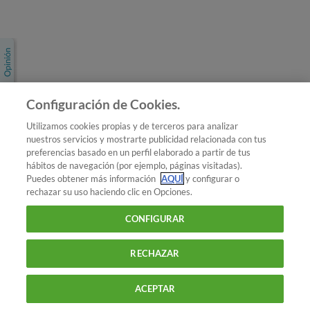
Únete a nosotros
Los más populares
Conoce OCU
Configuración de Cookies.
Más Información
Utilizamos cookies propias y de terceros para analizar
nuestros servicios y mostrarte publicidad relacionada con tus
© 2026 OCU
preferencias basado en un perfil elaborado a partir de tus
Condiciones generales de contratación de OCU
hábitos de navegación (por ejemplo, páginas visitadas).
Política de privacidad
Puedes obtener más información
AQUÍ
y configurar o
rechazar su uso haciendo clic en Opciones.
Uso del nombre y de los signos de OCU
Aviso Legal
Política de cookies
CONFIGURAR
RECHAZAR
ACEPTAR