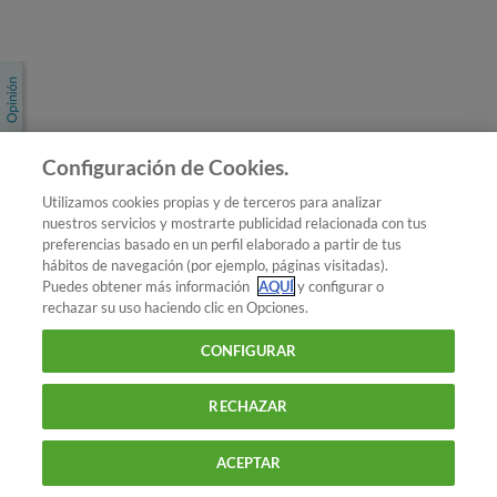
Únete a nosotros
Los más populares
Conoce OCU
Configuración de Cookies.
Más Información
Utilizamos cookies propias y de terceros para analizar
nuestros servicios y mostrarte publicidad relacionada con tus
© 2026 OCU
preferencias basado en un perfil elaborado a partir de tus
Condiciones generales de contratación de OCU
hábitos de navegación (por ejemplo, páginas visitadas).
Política de privacidad
Puedes obtener más información
AQUÍ
y configurar o
rechazar su uso haciendo clic en Opciones.
Uso del nombre y de los signos de OCU
Aviso Legal
Política de cookies
CONFIGURAR
RECHAZAR
ACEPTAR