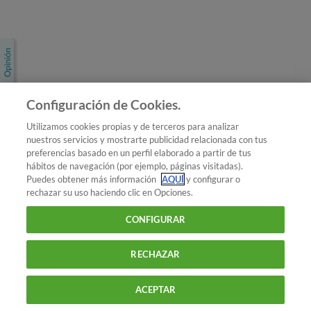
Únete a nosotros
Los más populares
Conoce OCU
Configuración de Cookies.
Más Información
Utilizamos cookies propias y de terceros para analizar
nuestros servicios y mostrarte publicidad relacionada con tus
© 2026 OCU
preferencias basado en un perfil elaborado a partir de tus
Condiciones generales de contratación de OCU
hábitos de navegación (por ejemplo, páginas visitadas).
Política de privacidad
Puedes obtener más información
AQUÍ
y configurar o
rechazar su uso haciendo clic en Opciones.
Uso del nombre y de los signos de OCU
Aviso Legal
Política de cookies
CONFIGURAR
RECHAZAR
ACEPTAR