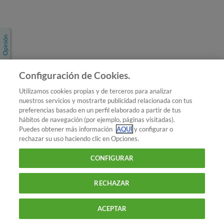
Únete a nosotros
Los más populares
Conoce OCU
Configuración de Cookies.
Más Información
Utilizamos cookies propias y de terceros para analizar
nuestros servicios y mostrarte publicidad relacionada con tus
© 2026 OCU
preferencias basado en un perfil elaborado a partir de tus
Condiciones generales de contratación de OCU
hábitos de navegación (por ejemplo, páginas visitadas).
Política de privacidad
Puedes obtener más información
AQUÍ
y configurar o
rechazar su uso haciendo clic en Opciones.
Uso del nombre y de los signos de OCU
Aviso Legal
Política de cookies
CONFIGURAR
RECHAZAR
ACEPTAR