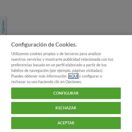
Únete a nosotros
Los más populares
Conoce OCU
Configuración de Cookies.
Más Información
Utilizamos cookies propias y de terceros para analizar
nuestros servicios y mostrarte publicidad relacionada con tus
© 2026 OCU
preferencias basado en un perfil elaborado a partir de tus
Condiciones generales de contratación de OCU
hábitos de navegación (por ejemplo, páginas visitadas).
Política de privacidad
Puedes obtener más información
AQUÍ
y configurar o
rechazar su uso haciendo clic en Opciones.
Uso del nombre y de los signos de OCU
Aviso Legal
Política de cookies
CONFIGURAR
RECHAZAR
ACEPTAR