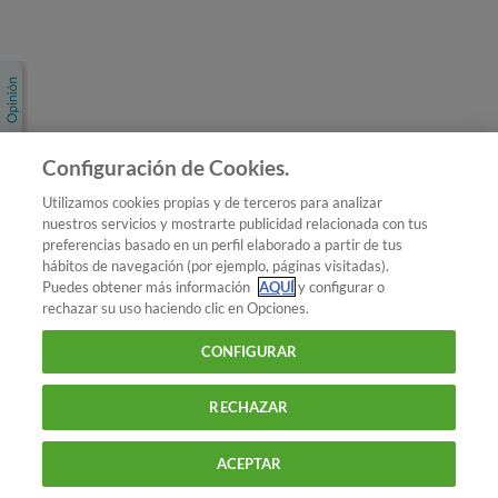
Únete a nosotros
Los más populares
Conoce OCU
Configuración de Cookies.
Más Información
Utilizamos cookies propias y de terceros para analizar
nuestros servicios y mostrarte publicidad relacionada con tus
© 2026 OCU
preferencias basado en un perfil elaborado a partir de tus
Condiciones generales de contratación de OCU
hábitos de navegación (por ejemplo, páginas visitadas).
Política de privacidad
Puedes obtener más información
AQUÍ
y configurar o
rechazar su uso haciendo clic en Opciones.
Uso del nombre y de los signos de OCU
Aviso Legal
Política de cookies
CONFIGURAR
RECHAZAR
ACEPTAR