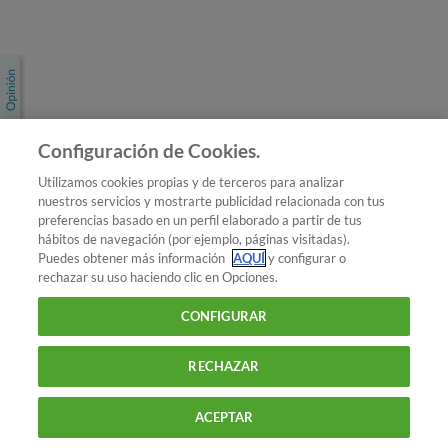
Únete a nosotros
Los más populares
Conoce OCU
Configuración de Cookies.
Más Información
Utilizamos cookies propias y de terceros para analizar
nuestros servicios y mostrarte publicidad relacionada con tus
© 2026 OCU
preferencias basado en un perfil elaborado a partir de tus
Condiciones generales de contratación de OCU
hábitos de navegación (por ejemplo, páginas visitadas).
Política de privacidad
Puedes obtener más información
AQUÍ
y configurar o
rechazar su uso haciendo clic en Opciones.
Uso del nombre y de los signos de OCU
Aviso Legal
Política de cookies
CONFIGURAR
RECHAZAR
ACEPTAR