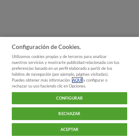
Únete a nosotros
Los más populares
Conoce OCU
Configuración de Cookies.
Más Información
Utilizamos cookies propias y de terceros para analizar
nuestros servicios y mostrarte publicidad relacionada con tus
© 2026 OCU
preferencias basado en un perfil elaborado a partir de tus
Condiciones generales de contratación de OCU
hábitos de navegación (por ejemplo, páginas visitadas).
Política de privacidad
Puedes obtener más información
AQUÍ
y configurar o
rechazar su uso haciendo clic en Opciones.
Uso del nombre y de los signos de OCU
Aviso Legal
Política de cookies
CONFIGURAR
RECHAZAR
ACEPTAR