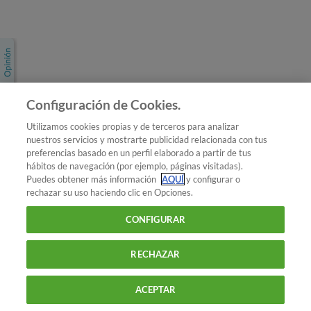
Únete a nosotros
Los más populares
Conoce OCU
Configuración de Cookies.
Más Información
Utilizamos cookies propias y de terceros para analizar
nuestros servicios y mostrarte publicidad relacionada con tus
© 2026 OCU
preferencias basado en un perfil elaborado a partir de tus
Condiciones generales de contratación de OCU
hábitos de navegación (por ejemplo, páginas visitadas).
Política de privacidad
Puedes obtener más información
AQUÍ
y configurar o
rechazar su uso haciendo clic en Opciones.
Uso del nombre y de los signos de OCU
Aviso Legal
Política de cookies
CONFIGURAR
RECHAZAR
ACEPTAR