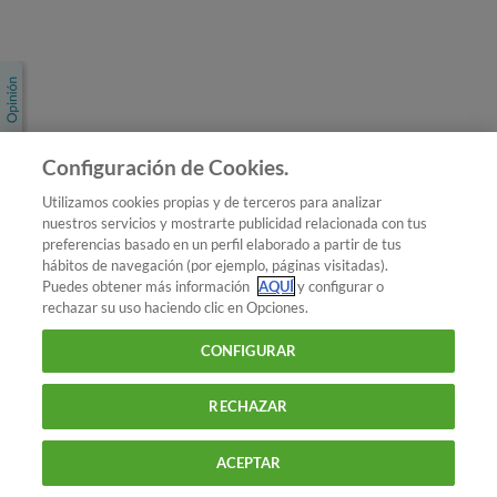
Únete a nosotros
Los más populares
Conoce OCU
Configuración de Cookies.
Más Información
Utilizamos cookies propias y de terceros para analizar
nuestros servicios y mostrarte publicidad relacionada con tus
© 2026 OCU
preferencias basado en un perfil elaborado a partir de tus
Condiciones generales de contratación de OCU
hábitos de navegación (por ejemplo, páginas visitadas).
Política de privacidad
Puedes obtener más información
AQUÍ
y configurar o
rechazar su uso haciendo clic en Opciones.
Uso del nombre y de los signos de OCU
Aviso Legal
Política de cookies
CONFIGURAR
RECHAZAR
ACEPTAR