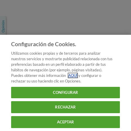
Únete a nosotros
Los más populares
Conoce OCU
Configuración de Cookies.
Más Información
Utilizamos cookies propias y de terceros para analizar
nuestros servicios y mostrarte publicidad relacionada con tus
© 2026 OCU
preferencias basado en un perfil elaborado a partir de tus
Condiciones generales de contratación de OCU
hábitos de navegación (por ejemplo, páginas visitadas).
Política de privacidad
Puedes obtener más información
AQUÍ
y configurar o
rechazar su uso haciendo clic en Opciones.
Uso del nombre y de los signos de OCU
Aviso Legal
Política de cookies
CONFIGURAR
RECHAZAR
ACEPTAR