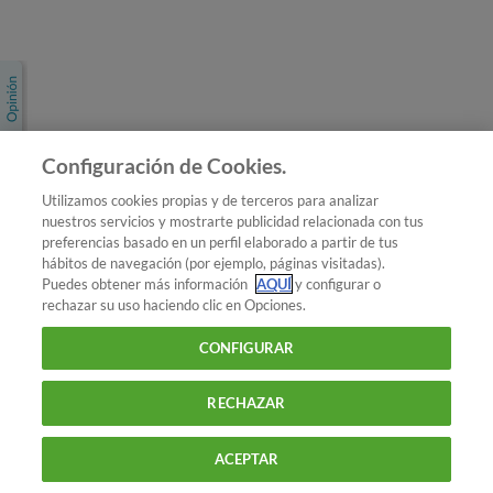
Únete a nosotros
Los más populares
Conoce OCU
Configuración de Cookies.
Más Información
Utilizamos cookies propias y de terceros para analizar
nuestros servicios y mostrarte publicidad relacionada con tus
© 2026 OCU
preferencias basado en un perfil elaborado a partir de tus
Condiciones generales de contratación de OCU
hábitos de navegación (por ejemplo, páginas visitadas).
Política de privacidad
Puedes obtener más información
AQUÍ
y configurar o
rechazar su uso haciendo clic en Opciones.
Uso del nombre y de los signos de OCU
Aviso Legal
Política de cookies
CONFIGURAR
RECHAZAR
ACEPTAR