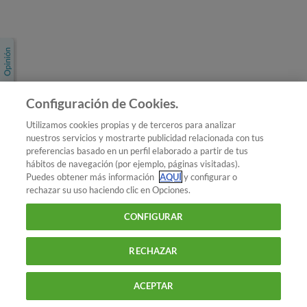
Únete a nosotros
Los más populares
Conoce OCU
Configuración de Cookies.
Más Información
Utilizamos cookies propias y de terceros para analizar
nuestros servicios y mostrarte publicidad relacionada con tus
© 2026 OCU
preferencias basado en un perfil elaborado a partir de tus
Condiciones generales de contratación de OCU
hábitos de navegación (por ejemplo, páginas visitadas).
Política de privacidad
Puedes obtener más información
AQUÍ
y configurar o
rechazar su uso haciendo clic en Opciones.
Uso del nombre y de los signos de OCU
Aviso Legal
Política de cookies
CONFIGURAR
RECHAZAR
ACEPTAR