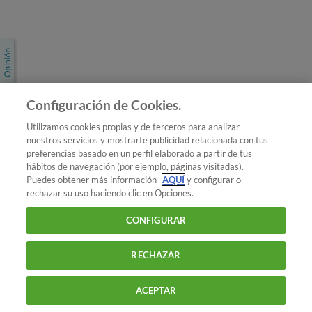
Únete a nosotros
Los más populares
Conoce OCU
Configuración de Cookies.
Más Información
Utilizamos cookies propias y de terceros para analizar
nuestros servicios y mostrarte publicidad relacionada con tus
© 2026 OCU
preferencias basado en un perfil elaborado a partir de tus
Condiciones generales de contratación de OCU
hábitos de navegación (por ejemplo, páginas visitadas).
Política de privacidad
Puedes obtener más información
AQUÍ
y configurar o
rechazar su uso haciendo clic en Opciones.
Uso del nombre y de los signos de OCU
Aviso Legal
Política de cookies
CONFIGURAR
RECHAZAR
ACEPTAR