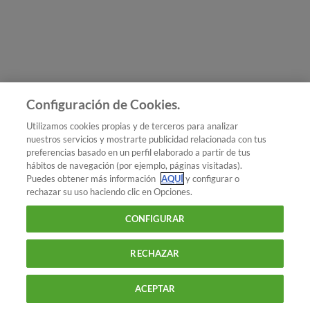
Únete a nosotros
Los más populares
Conoce OCU
Configuración de Cookies.
Más Información
Utilizamos cookies propias y de terceros para analizar
nuestros servicios y mostrarte publicidad relacionada con tus
© 2026 OCU
preferencias basado en un perfil elaborado a partir de tus
Condiciones generales de contratación de OCU
hábitos de navegación (por ejemplo, páginas visitadas).
Política de privacidad
Puedes obtener más información
AQUÍ
y configurar o
rechazar su uso haciendo clic en Opciones.
Uso del nombre y de los signos de OCU
Aviso Legal
Política de cookies
CONFIGURAR
RECHAZAR
ACEPTAR