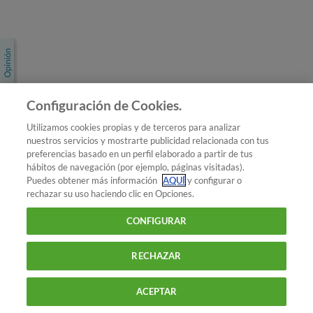
Únete a nosotros
Los más populares
Conoce OCU
Configuración de Cookies.
Más Información
Utilizamos cookies propias y de terceros para analizar
nuestros servicios y mostrarte publicidad relacionada con tus
© 2026 OCU
preferencias basado en un perfil elaborado a partir de tus
Condiciones generales de contratación de OCU
hábitos de navegación (por ejemplo, páginas visitadas).
Política de privacidad
Puedes obtener más información
AQUÍ
y configurar o
rechazar su uso haciendo clic en Opciones.
Uso del nombre y de los signos de OCU
Aviso Legal
Política de cookies
CONFIGURAR
RECHAZAR
ACEPTAR