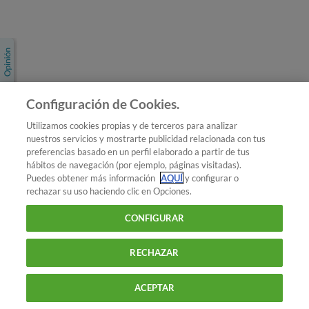
Únete a nosotros
Los más populares
Conoce OCU
Configuración de Cookies.
Más Información
Utilizamos cookies propias y de terceros para analizar
nuestros servicios y mostrarte publicidad relacionada con tus
© 2026 OCU
preferencias basado en un perfil elaborado a partir de tus
Condiciones generales de contratación de OCU
hábitos de navegación (por ejemplo, páginas visitadas).
Política de privacidad
Puedes obtener más información
AQUÍ
y configurar o
rechazar su uso haciendo clic en Opciones.
Uso del nombre y de los signos de OCU
Aviso Legal
Política de cookies
CONFIGURAR
RECHAZAR
ACEPTAR