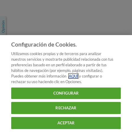
Únete a nosotros
Los más populares
Conoce OCU
Configuración de Cookies.
Más Información
Utilizamos cookies propias y de terceros para analizar
nuestros servicios y mostrarte publicidad relacionada con tus
© 2026 OCU
preferencias basado en un perfil elaborado a partir de tus
Condiciones generales de contratación de OCU
hábitos de navegación (por ejemplo, páginas visitadas).
Política de privacidad
Puedes obtener más información
AQUÍ
y configurar o
rechazar su uso haciendo clic en Opciones.
Uso del nombre y de los signos de OCU
Aviso Legal
Política de cookies
CONFIGURAR
RECHAZAR
ACEPTAR